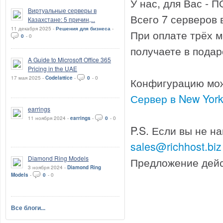
У нас, для Вас - 
Виртуальные серверы в
Всего 7 серверов в
Казахстане: 5 причин,...
11 декабря 2025 -
Решения для бизнеса
-
При оплате трёх 
0
-
0
получаете в подар
A Guide to Microsoft Office 365
Pricing in the UAE
17 мая 2025 -
Codelattice
-
0
-
0
Конфигурацию мож
Сервер в New York
earrings
11 ноября 2024 -
earrings
-
0
-
0
P.S. Если вы не н
sales@richhost.biz
Diamond Ring Models
Предложение дейст
3 ноября 2024 -
Diamond Ring
Models
-
0
-
0
Все блоги...