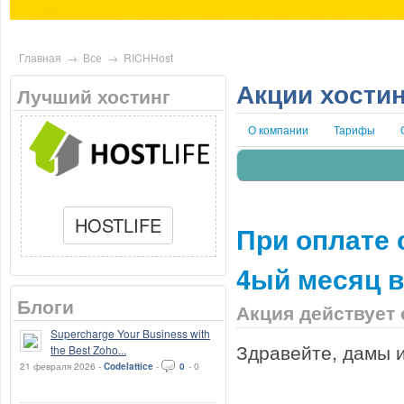
Главная
→
Все
→
RICHHost
Акции хости
Лучший хостинг
О компании
Тарифы
HOSTLIFE
При оплате 
4ый месяц в
Блоги
Акция действует с
Supercharge Your Business with
Здравейте, дамы и
the Best Zoho...
21 февраля 2026 -
Codelattice
-
0
-
0