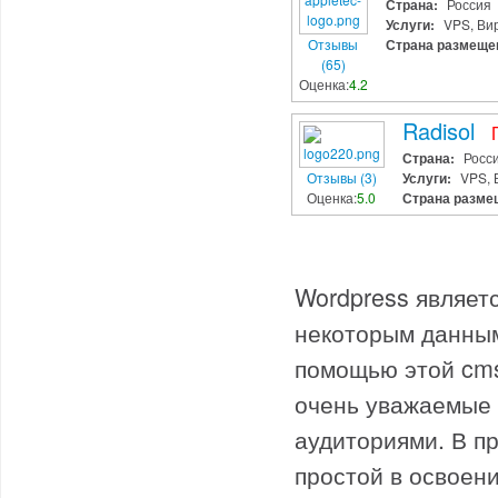
Страна:
Россия
Услуги:
VPS, Ви
Отзывы
Страна размеще
(65)
Оценка:
4.2
Radisol
Страна:
Росс
Отзывы (3)
Услуги:
VPS, 
Оценка:
5.0
Страна разме
Wordpress являет
некоторым данным
помощью этой cms
очень уважаемые 
аудиториями. В п
простой в освоен