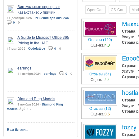
Виртуальные серверы в
OpenCart
CS-Cart
Mod
Казахстане: 5 причин,...
11 декабря 2025 -
Решения для бизнеса
-
Макхо
0
-
0
Страна:
Услуги:
A Guide to Microsoft Office 365
Отзывы (140)
Страна р
Pricing in the UAE
Оценка:
4.8
17 мая 2025 -
Codelattice
-
0
-
0
Евроб
Страна:
earrings
Услуги:
Отзывы (61)
11 ноября 2024 -
earrings
-
0
-
0
Страна р
Оценка:
4.4
hostl
Diamond Ring Models
Страна:
3 ноября 2024 -
Diamond Ring
Услуги:
Отзывы (12)
Models
-
0
-
0
Страна р
Оценка:
3.5
fozzy
Все блоги...
Страна: