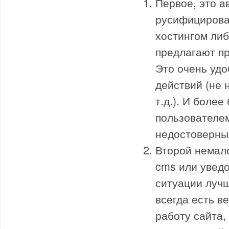
Первое, это а
русифицирова
хостингом ли
предлагают пр
Это очень удо
действий (не 
т.д.). И боле
пользователем
недостоверны
Второй немал
cms или увед
ситуации лучш
всегда есть в
работу сайта,