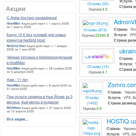
Услуги:
Отзывы (55)
Акции
Страна р
Оценка:
4.5
C Днём Хостинг-провайдера!
AdminV
HostiMan
Акция действует с 1 марта 2026
по 1 марта 2026
Страна:
Ро
Отзывы (873)
Бонус 10 € без условий для новых
Услуги:
VPS
Оценка:
22340.8
клиентов NetGrid Host.
Страна раз
NetGrid Host
Акция действует с 1 января
ukrai
2026 по 1 мая 2026
Чёрная пятница и Киберпонедельник
Страна:
в HostiMan
Услуги:
Отзывы (15)
HostiMan
Акция действует с 28 ноября 2025
Страна р
Оценка:
4.1
по 5 декабря 2025
Нам - 11 лет
Zomro.co
HostiMan
Акция действует с 8 июля 2025 по
31 июля 2025
Страна:
Украи
При оплате сервера в Нью Йорке за 3
Отзывы
Услуги:
VPS, В
месяца, 4ый месяц в подарок!
(1402)
Страна размещ
RICHHost
Акция действует с 27 марта 2025
Оценка:
4.9
по 10 апреля 2025
Все акции...
HOSTiQ.u
Страна:
Украин
Услуги:
VPS, Ви