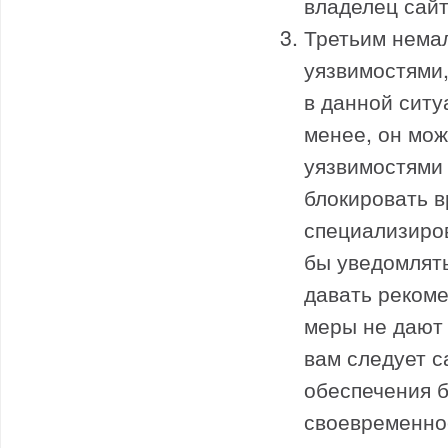
владелец сайт
Третьим нема
уязвимостями,
в данной ситу
менее, он мож
уязвимостями 
блокировать 
специализиров
бы уведомлять
давать рекоме
меры не дают 
вам следует 
обеспечения б
своевременно