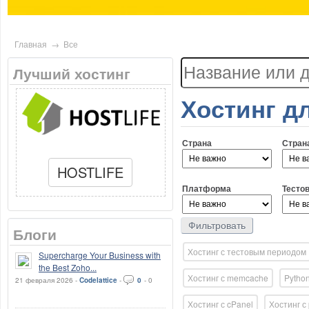
Главная
→
Все
Лучший хостинг
Хостинг д
Страна
Стран
HOSTLIFE
Платформа
Тесто
Блоги
Хостинг с тестовым периодом
Supercharge Your Business with
the Best Zoho...
Хостинг с memcache
Python
21 февраля 2026 -
Codelattice
-
0
-
0
Хостинг с cPanel
Хостинг с 