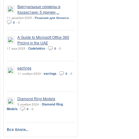
Виртуальные серверы в
Казахстане: 5 причин,...
11 декабря 2025 -
Решения для бизнеса
-
0
-
0
A Guide to Microsoft Office 365
Pricing in the UAE
17 мая 2025 -
Codelattice
-
0
-
0
earrings
11 ноября 2024 -
earrings
-
0
-
0
Diamond Ring Models
3 ноября 2024 -
Diamond Ring
Models
-
0
-
0
Все блоги...