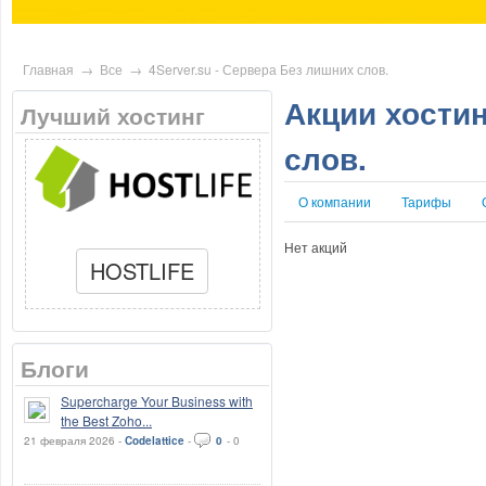
Главная
→
Все
→
4Server.su - Сервера Без лишних слов.
Акции хостин
Лучший хостинг
слов.
О компании
Тарифы
Нет акций
HOSTLIFE
Блоги
Supercharge Your Business with
the Best Zoho...
21 февраля 2026 -
Codelattice
-
0
-
0