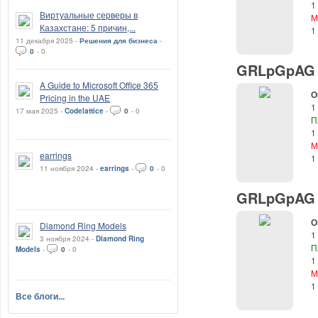
1
Виртуальные серверы в
М
Казахстане: 5 причин,...
1
11 декабря 2025 -
Решения для бизнеса
-
0
-
0
GRLpGpAG (
A Guide to Microsoft Office 365
О
Pricing in the UAE
1
17 мая 2025 -
Codelattice
-
0
-
0
П
1
М
earrings
1
11 ноября 2024 -
earrings
-
0
-
0
GRLpGpAG (
О
Diamond Ring Models
1
3 ноября 2024 -
Diamond Ring
П
Models
-
0
-
0
1
М
1
Все блоги...