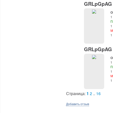
GRLpGpAG (
О
1
П
1
М
1
GRLpGpAG (
О
1
П
1
М
1
Cтраница:
1
2
..
16
Добавить отзыв