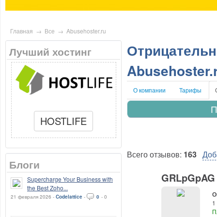
Главная
→
Все
→
Abusehoster.ru
Отрицательн
Лучший хостинг
Abusehoster.
О компании
Тарифы
П
HOSTLIFE
Всего отзывов:
163
Доб
Блоги
GRLpGpAG (
Supercharge Your Business with
the Best Zoho...
О
21 февраля 2026 -
Codelattice
-
0
-
0
1
П