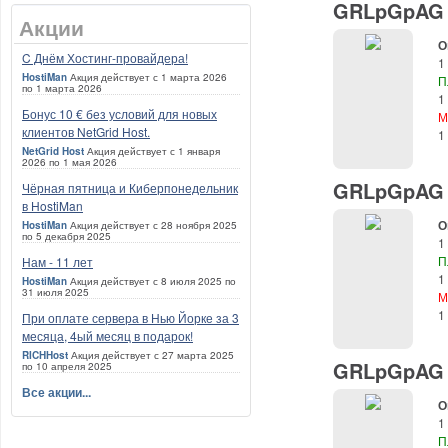
GRLpGpAG (
Акции
О
C Днём Хостинг-провайдера!
1
HostiMan
Акция действует с 1 марта 2026
П
по 1 марта 2026
1
Бонус 10 € без условий для новых
М
клиентов NetGrid Host.
1
NetGrid Host
Акция действует с 1 января
2026 по 1 мая 2026
GRLpGpAG (
Чёрная пятница и Киберпонедельник
в HostiMan
О
HostiMan
Акция действует с 28 ноября 2025
по 5 декабря 2025
1
П
Нам - 11 лет
1
HostiMan
Акция действует с 8 июля 2025 по
31 июля 2025
М
1
При оплате сервера в Нью Йорке за 3
месяца, 4ый месяц в подарок!
RICHHost
Акция действует с 27 марта 2025
GRLpGpAG (
по 10 апреля 2025
Все акции...
О
1
П