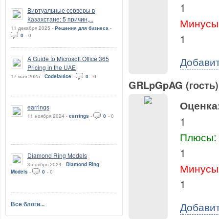
1
Виртуальные серверы в
Казахстане: 5 причин,...
Минусы
11 декабря 2025 -
Решения для бизнеса
-
1
0
-
0
Добави
A Guide to Microsoft Office 365
Pricing in the UAE
17 мая 2025 -
Codelattice
-
0
-
0
GRLpGpAG (гость)
Оценка
earrings
11 ноября 2024 -
earrings
-
0
-
0
1
Плюсы:
1
Diamond Ring Models
Минусы
3 ноября 2024 -
Diamond Ring
Models
-
0
-
0
1
Добави
Все блоги...