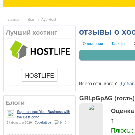
Главная
→
Все
→
Ayb Host
отзывы о хо
Лучший хостинг
О компании
Тарифы
HOSTLIFE
Всего отзывов:
7
Добав
GRLpGpAG (гость)
Блоги
Оценка
Supercharge Your Business with
the Best Zoho...
1
21 февраля 2026 -
Codelattice
-
0
-
0
Плюсы: