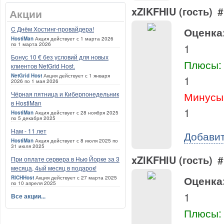
xZlKFHlU (гость)
#
Акции
C Днём Хостинг-провайдера!
Оценка
HostiMan
Акция действует с 1 марта 2026
по 1 марта 2026
1
Бонус 10 € без условий для новых
Плюсы:
клиентов NetGrid Host.
NetGrid Host
Акция действует с 1 января
1
2026 по 1 мая 2026
Минусы
Чёрная пятница и Киберпонедельник
в HostiMan
1
HostiMan
Акция действует с 28 ноября 2025
по 5 декабря 2025
Нам - 11 лет
Добави
HostiMan
Акция действует с 8 июля 2025 по
31 июля 2025
xZlKFHlU (гость)
#
При оплате сервера в Нью Йорке за 3
месяца, 4ый месяц в подарок!
Оценка
RICHHost
Акция действует с 27 марта 2025
по 10 апреля 2025
1
Все акции...
Плюсы: