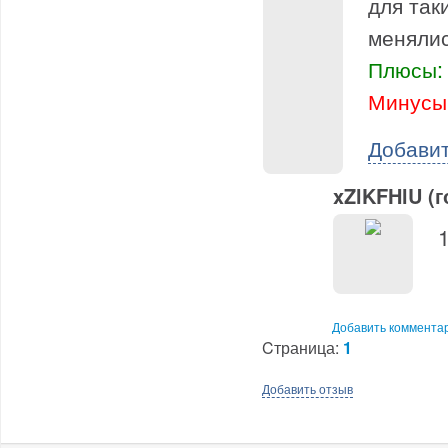
для так
менялис
Плюсы:
Минусы
Добави
xZlKFHlU (г
Добавить коммента
Cтраница:
1
Добавить отзыв