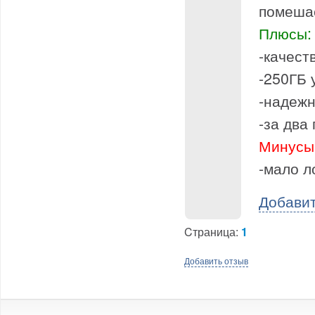
помеша
Плюсы:
-качест
-250ГБ 
-надеж
-за два
Минусы
-мало л
Добави
Cтраница:
1
Добавить отзыв