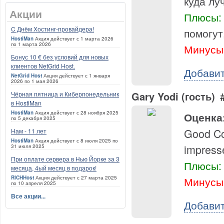
куда лу
Акции
Плюсы:
C Днём Хостинг-провайдера!
помогут
HostiMan
Акция действует с 1 марта 2026
по 1 марта 2026
Минусы
Бонус 10 € без условий для новых
клиентов NetGrid Host.
Добави
NetGrid Host
Акция действует с 1 января
2026 по 1 мая 2026
Gary Yodi (гость)
Чёрная пятница и Киберпонедельник
в HostiMan
HostiMan
Акция действует с 28 ноября 2025
Оценка
по 5 декабря 2025
Good Com
Нам - 11 лет
HostiMan
Акция действует с 8 июля 2025 по
impress
31 июля 2025
При оплате сервера в Нью Йорке за 3
Плюсы:
месяца, 4ый месяц в подарок!
Минусы
RICHHost
Акция действует с 27 марта 2025
по 10 апреля 2025
Все акции...
Добави