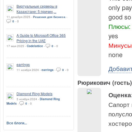
only pay
Виртуальные серверы в
Казахстане: 5 причин,...
good so 
11 декабря 2025 -
Решения для бизнеса
-
0
-
0
Плюсы:
yes
A Guide to Microsoft Office 365
Pricing in the UAE
Минусы
17 мая 2025 -
Codelattice
-
0
-
0
none
earrings
Добави
11 ноября 2024 -
earrings
-
0
-
0
Рюрикович (гость)
Оценка
Diamond Ring Models
3 ноября 2024 -
Diamond Ring
Сапорт 
Models
-
0
-
0
полусло
хостеро
Все блоги...