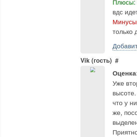
Плюсы:
вдс иде
Минусы
только 
Добави
Vik (гость)
#
Оценка
Уже вто
высоте.
что у н
же, пос
выделен
Приятно