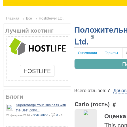
Главная
→
Все
→
HostiServer Ltd.
Положительн
Лучший хостинг
Ltd.
О компании
Тарифы
П
HOSTLIFE
Всего отзывов:
7
Добав
Блоги
Carlo (гость)
#
Supercharge Your Business with
the Best Zoho...
Оценка
21 февраля 2026 -
Codelattice
-
0
-
0
This com