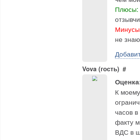
Плюсы:
отзывчи
Минусы
не знаю
Добави
Vova (гость)
#
Оценка
К моему
огранич
часов в
факту м
ВДС в ш