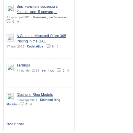
Виртуальные серверы в
Казахстане: 5 причин,...
11 декабря 2025 -
Решения для бизнеса
-
0
-
0
A Guide to Microsoft Office 365
Pricing in the UAE
17 мая 2025 -
Codelattice
-
0
-
0
earrings
11 ноября 2024 -
earrings
-
0
-
0
Diamond Ring Models
3 ноября 2024 -
Diamond Ring
Models
-
0
-
0
Все блоги...