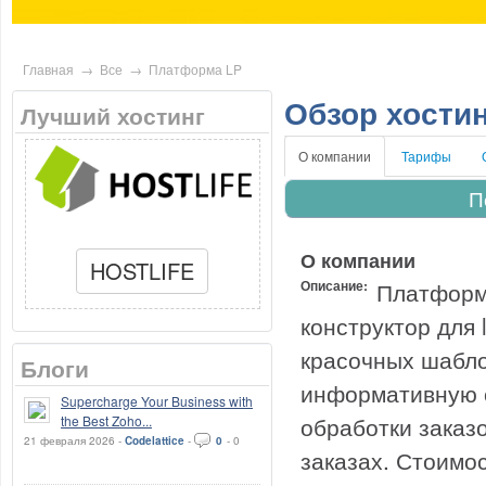
Главная
→
Все
→
Платформа LP
Обзор хости
Лучший хостинг
О компании
Тарифы
П
О компании
HOSTLIFE
Описание:
Платформ
конструктор для
красочных шабло
Блоги
информативную с
Supercharge Your Business with
обработки заказо
the Best Zoho...
21 февраля 2026 -
Codelattice
-
0
-
0
заказах. Стоимо