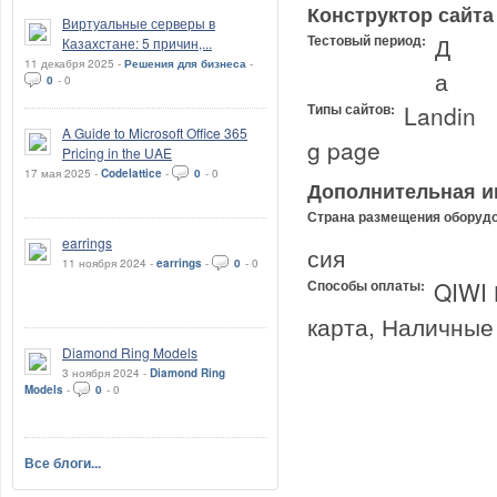
Конструктор сайта
Виртуальные серверы в
Тестовый период:
Д
Казахстане: 5 причин,...
11 декабря 2025 -
Решения для бизнеса
-
а
0
-
0
Типы сайтов:
Landin
A Guide to Microsoft Office 365
g page
Pricing in the UAE
17 мая 2025 -
Codelattice
-
0
-
0
Дополнительная 
Страна размещения оборудо
earrings
сия
11 ноября 2024 -
earrings
-
0
-
0
Способы оплаты:
QIWI 
карта, Наличные
Diamond Ring Models
3 ноября 2024 -
Diamond Ring
Models
-
0
-
0
Все блоги...