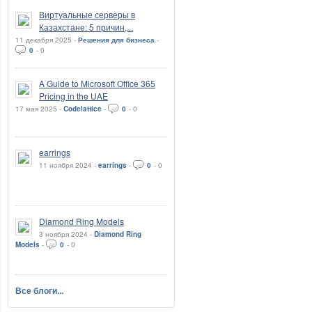
Виртуальные серверы в
Казахстане: 5 причин,...
11 декабря 2025 -
Решения для бизнеса
-
0
-
0
A Guide to Microsoft Office 365
Pricing in the UAE
17 мая 2025 -
Codelattice
-
0
-
0
earrings
11 ноября 2024 -
earrings
-
0
-
0
Diamond Ring Models
3 ноября 2024 -
Diamond Ring
Models
-
0
-
0
Все блоги...