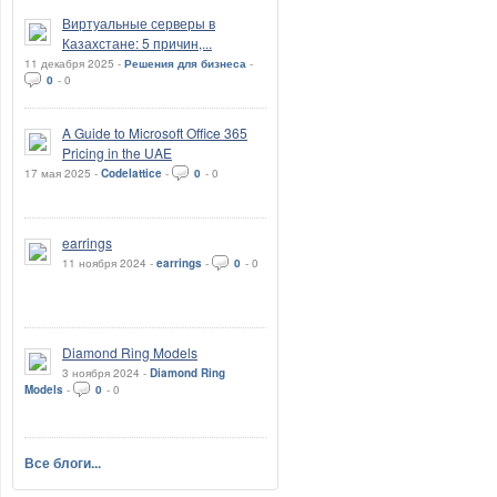
Виртуальные серверы в
Казахстане: 5 причин,...
11 декабря 2025 -
Решения для бизнеса
-
0
-
0
A Guide to Microsoft Office 365
Pricing in the UAE
17 мая 2025 -
Codelattice
-
0
-
0
earrings
11 ноября 2024 -
earrings
-
0
-
0
Diamond Ring Models
3 ноября 2024 -
Diamond Ring
Models
-
0
-
0
Все блоги...