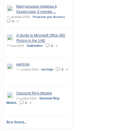
Виртуальные серверы в
Казахстане: 5 причин,...
11 декабря 2025 -
Решения для бизнеса
-
0
-
0
A Guide to Microsoft Office 365
Pricing in the UAE
17 мая 2025 -
Codelattice
-
0
-
0
earrings
11 ноября 2024 -
earrings
-
0
-
0
Diamond Ring Models
3 ноября 2024 -
Diamond Ring
Models
-
0
-
0
Все блоги...