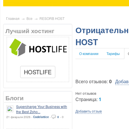
Главная
→
Все
→
RESORB HOST
Отрицательн
Лучший хостинг
HOST
О компании
Тарифы
HOSTLIFE
Всего отзывов:
0
Добав
Нет отзывов
Блоги
Cтраница:
1
Supercharge Your Business with
Добавить отзыв
the Best Zoho...
21 февраля 2026 -
Codelattice
-
0
-
0