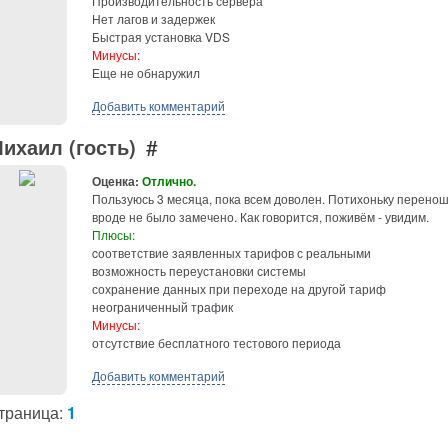
Производительность сервера
Нет лагов и задержек
Быстрая установка VDS
Минусы:
Еще не обнаружил
Добавить комментарий
ихаил (гость)
#
Оценка:
Отлично.
Пользуюсь 3 месяца, пока всем доволен. Потихоньку перено
вроде не было замечено. Как говорится, поживём - увидим.
Плюсы:
cоответствие заявленных тарифов с реальными
возможность переустановки системы
сохранение данных при переходе на другой тариф
неограниченный трафик
Минусы:
отсутствие бесплатного тестового периода
Добавить комментарий
траница:
1