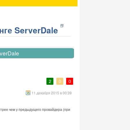
нге ServerDale
verDale
2
0
0
11 декабря 2015 в 00:39
стрее чем у предыдущего провайдера (при