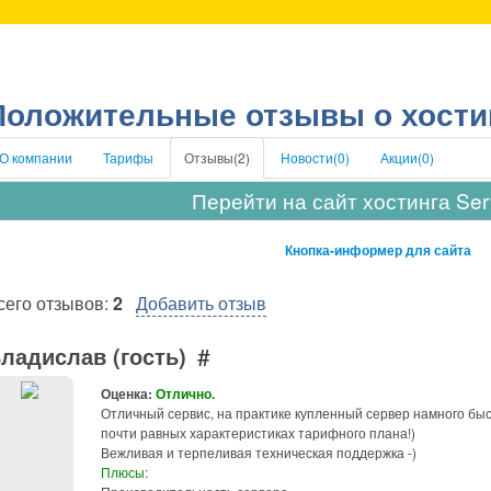
Положительные отзывы о хости
О компании
Тарифы
Отзывы(
2
)
Новости(
0
)
Акции(
0
)
Перейти на сайт хостинга Ser
Кнопка-информер для сайта
сего отзывов:
2
Добавить отзыв
ладислав (гость)
#
Оценка:
Отлично.
Отличный сервис, на практике купленный сервер намного бы
почти равных характеристиках тарифного плана!)
Вежливая и терпеливая техническая поддержка -)
Плюсы: