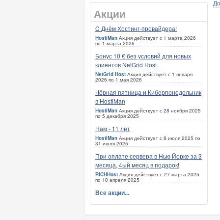
До
Акции
C Днём Хостинг-провайдера!
HostiMan
Акция действует с 1 марта 2026
по 1 марта 2026
Бонус 10 € без условий для новых
клиентов NetGrid Host.
NetGrid Host
Акция действует с 1 января
2026 по 1 мая 2026
Чёрная пятница и Киберпонедельник
в HostiMan
HostiMan
Акция действует с 28 ноября 2025
по 5 декабря 2025
Нам - 11 лет
HostiMan
Акция действует с 8 июля 2025 по
31 июля 2025
При оплате сервера в Нью Йорке за 3
месяца, 4ый месяц в подарок!
RICHHost
Акция действует с 27 марта 2025
по 10 апреля 2025
Все акции...