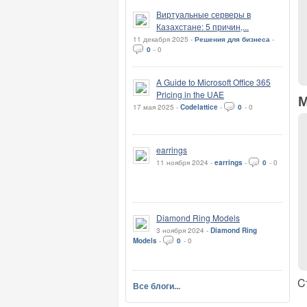
Виртуальные серверы в
Казахстане: 5 причин,...
11 декабря 2025 -
Решения для бизнеса
-
0
-
0
A Guide to Microsoft Office 365
Pricing in the UAE
М
17 мая 2025 -
Codelattice
-
0
-
0
earrings
11 ноября 2024 -
earrings
-
0
-
0
Diamond Ring Models
3 ноября 2024 -
Diamond Ring
Models
-
0
-
0
C
Все блоги...