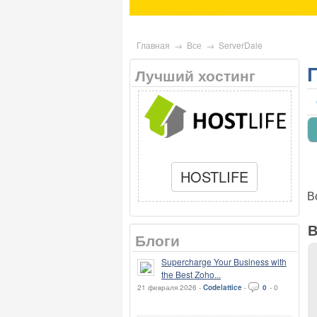
Главная
→
Все
→
ServerDale
Лучший хостинг
HOSTLIFE
В
В
Блоги
Supercharge Your Business with
the Best Zoho...
21 февраля 2026 -
Codelattice
-
0
-
0