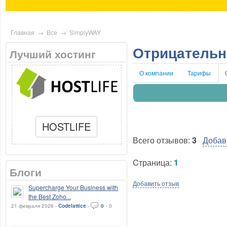
Главная
→
Все
→
SimplyWAY
Отрицательн
Лучший хостинг
О компании
Тарифы
HOSTLIFE
Всего отзывов:
3
Добав
Cтраница:
1
Блоги
Добавить отзыв
Supercharge Your Business with
the Best Zoho...
21 февраля 2026 -
Codelattice
-
0
-
0