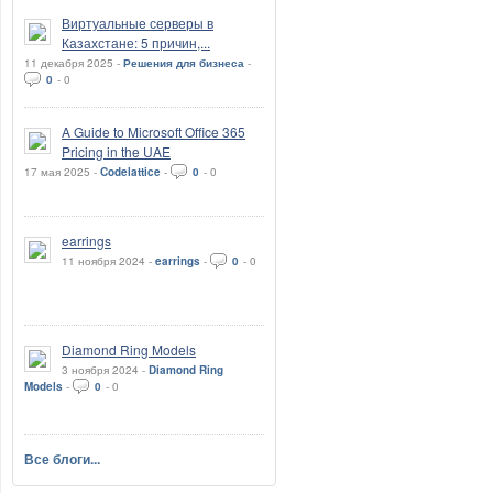
Виртуальные серверы в
Казахстане: 5 причин,...
11 декабря 2025 -
Решения для бизнеса
-
0
-
0
A Guide to Microsoft Office 365
Pricing in the UAE
17 мая 2025 -
Codelattice
-
0
-
0
earrings
11 ноября 2024 -
earrings
-
0
-
0
Diamond Ring Models
3 ноября 2024 -
Diamond Ring
Models
-
0
-
0
Все блоги...