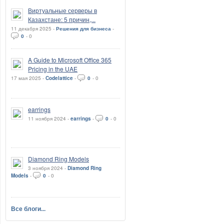
Виртуальные серверы в
Казахстане: 5 причин,...
11 декабря 2025 -
Решения для бизнеса
-
0
-
0
A Guide to Microsoft Office 365
Pricing in the UAE
17 мая 2025 -
Codelattice
-
0
-
0
earrings
11 ноября 2024 -
earrings
-
0
-
0
Diamond Ring Models
3 ноября 2024 -
Diamond Ring
Models
-
0
-
0
Все блоги...