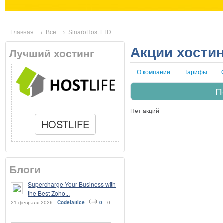
Главная
→
Все
→
SinaroHost LTD
Акции хостин
Лучший хостинг
О компании
Тарифы
П
Нет акций
HOSTLIFE
Блоги
Supercharge Your Business with
the Best Zoho...
21 февраля 2026 -
Codelattice
-
0
-
0