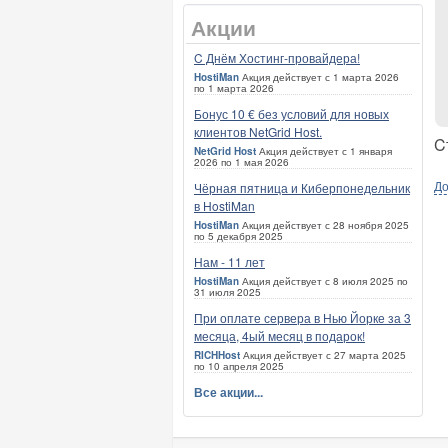
Акции
C Днём Хостинг-провайдера!
HostiMan
Акция действует с 1 марта 2026
по 1 марта 2026
Бонус 10 € без условий для новых
клиентов NetGrid Host.
C
NetGrid Host
Акция действует с 1 января
2026 по 1 мая 2026
До
Чёрная пятница и Киберпонедельник
в HostiMan
HostiMan
Акция действует с 28 ноября 2025
по 5 декабря 2025
Нам - 11 лет
HostiMan
Акция действует с 8 июля 2025 по
31 июля 2025
При оплате сервера в Нью Йорке за 3
месяца, 4ый месяц в подарок!
RICHHost
Акция действует с 27 марта 2025
по 10 апреля 2025
Все акции...