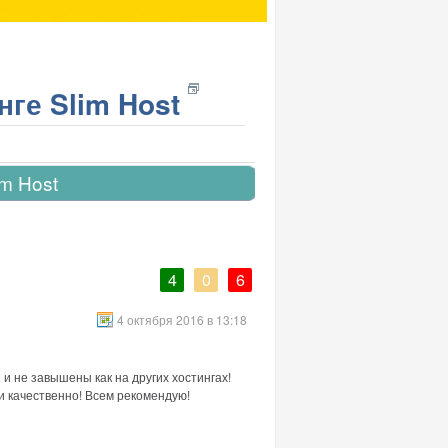
ге Slim Host
im Host
4
0
6
4 октября 2016 в 13:18
и не завышены как на других хостингах!
 качественно! Всем рекомендую!