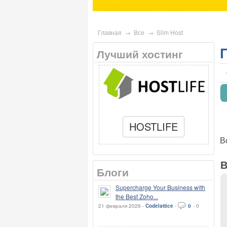
Главная
→
Все
→
Slim Host
Лучший хостинг
HOSTLIFE
В
В
Блоги
Supercharge Your Business with
the Best Zoho...
21 февраля 2026 -
Codelattice
-
0
-
0