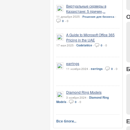
Виртуальные серверы в
Казахстане: 5 причин,...
О
11 декабря 2025 -
Решения для бизнеса
-
0
-
0
A Guide to Microsoft Office 365
Pricing in the UAE
17 мая 2025 -
Codelattice
-
0
-
0
earrings
Б
11 ноября 2024 -
earrings
-
0
-
0
Diamond Ring Models
3 ноября 2024 -
Diamond Ring
Models
-
0
-
0
Е
Все блоги...