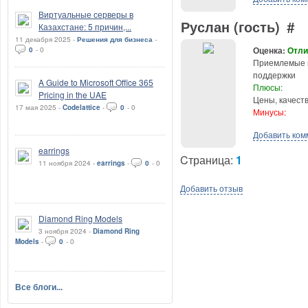
Виртуальные серверы в
Руслан (гость)
#
Казахстане: 5 причин,...
11 декабря 2025 -
Решения для бизнеса
-
Оценка:
Отли
0
-
0
Приемлемые ц
поддержки
A Guide to Microsoft Office 365
Плюсы:
Pricing in the UAE
Цены, качеств
17 мая 2025 -
Codelattice
-
0
-
0
Минусы:
Добавить ком
earrings
Cтраница:
1
11 ноября 2024 -
earrings
-
0
-
0
Добавить отзыв
Diamond Ring Models
3 ноября 2024 -
Diamond Ring
Models
-
0
-
0
Все блоги...