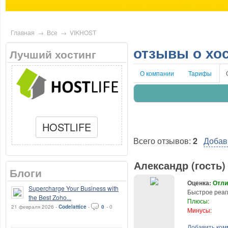
Главная
→
Все
→
VIKHOST
отзывы о хо
Лучший хостинг
О компании
Тарифы
HOSTLIFE
Всего отзывов:
2
Добав
Александр (гость)
Блоги
Оценка:
Отли
Supercharge Your Business with
Быстрое реаг
the Best Zoho...
Плюсы:
21 февраля 2026 -
Codelattice
-
0
-
0
Минусы:
Добавить ком