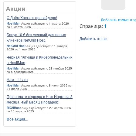
Акции
C Днём Хостинг-провайдера!
Добавить коммента
HostiMan
Акция действует с 1 марта 2026
Cтраница:
1
по 1 марта 2026
Бонус 10 € без условий для новых
Добавить отзыв
клиентов NetGrid Host.
NetGrid Host
Акция действует с 1 января
2026 по 1 мая 2026
Чёрная пятница и Киберпонедельник
в HostiMan
HostiMan
Акция действует с 28 ноября 2025
по 5 декабря 2025
Нам - 11 лет
HostiMan
Акция действует с 8 июля 2025 по
31 июля 2025
При оплате сервера в Нью Йорке за 3
месяца, 4ый месяц в подарок!
RICHHost
Акция действует с 27 марта 2025
по 10 апреля 2025
Все акции...