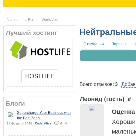
Главная
→
Все
→
WorldVps
Нейтральные
Лучший хостинг
О компании
Тарифы
HOSTLIFE
Всего отзывов:
3
Добав
Леонид (гость)
#
Блоги
Оценка
Supercharge Your Business with
the Best Zoho...
Хороший
21 февраля 2026 -
Codelattice
-
0
-
0
маленьк