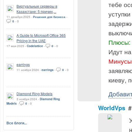
тебе ос
Виртуальные серверы в
Казахстане: 5 причин,...
уступки
11 декабря 2025 -
Решения для бизнеса
-
задержи
0
-
0
выключи
A Guide to Microsoft Office 365
Плюсы:
Pricing in the UAE
17 мая 2025 -
Codelattice
-
0
-
0
Идут на
Минусы
earrings
заявляю
11 ноября 2024 -
earrings
-
0
-
0
киеву, 
Добави
Diamond Ring Models
3 ноября 2024 -
Diamond Ring
Models
-
0
-
0
WorldVps
#
Все блоги...